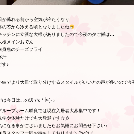
日が暮れる前から空気が冷たくなり
体の芯から冷える頃となりましたね
キッチンに立派な大根がありましたので今夜の夕ご飯は…
大根メインおでん
白身魚のチーズフライ
豚汁
です♪
小鉢でより大皿で取り分けするスタイルがいいとの声が多いので今
では今日はこの辺で૮ * ᐕ)っ
グループホーム咲良では現在入居者大募集中です！
見学や体験だけでも大歓迎です☆彡
気になる事がございましたらお気軽にお問合せ下さい♪
咲良スタッフ一同お待ちしております＼(^ω^)／