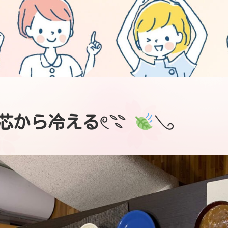
芯から冷える𓏲𓇢
𓂅