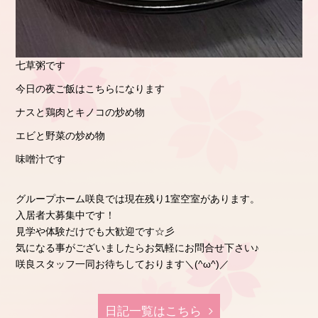
七草粥です
今日の夜ご飯はこちらになります
ナスと鶏肉とキノコの炒め物
エビと野菜の炒め物
味噌汁です
グループホーム咲良では現在残り1室空室があります。
入居者大募集中です！
見学や体験だけでも大歓迎です☆彡
気になる事がございましたらお気軽にお問合せ下さい♪
咲良スタッフ一同お待ちしております＼(^ω^)／
日記⼀覧はこちら