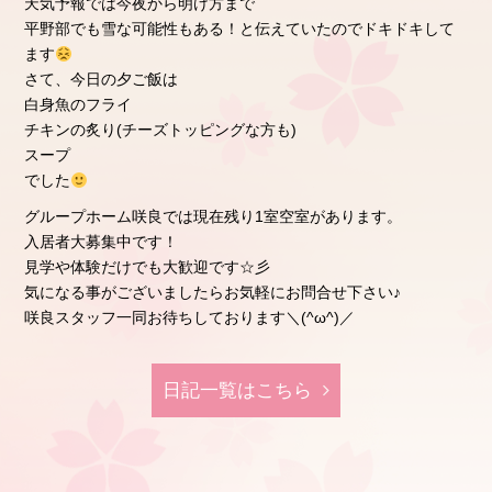
天気予報では今夜から明け方まで
平野部でも雪な可能性もある！と伝えていたのでドキドキして
ます
さて、今日の夕ご飯は
白身魚のフライ
チキンの炙り(チーズトッピングな方も)
スープ
でした
グループホーム咲良では現在残り1室空室があります。
入居者大募集中です！
見学や体験だけでも大歓迎です☆彡
気になる事がございましたらお気軽にお問合せ下さい♪
咲良スタッフ一同お待ちしております＼(^ω^)／
日記⼀覧はこちら