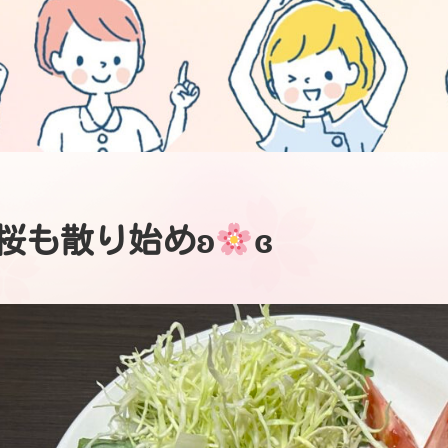
桜も散り始めʚ
ɞ