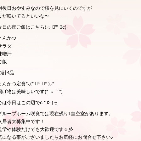
明後日おやすみなので桜を見にいくのですが
まだ咲いてるといいな〜
今日の夜ご飯はこちら(っ ॑꒳ ॑c)
とんかつ
サラダ
味噌汁
ご飯
の計4品
とんかつ定食*⸜(* ॑꒳ ॑* )⸝*
揚げ物は美味しいです(*´﹃｀*)
では今日はこの辺で૮ * ᐕ)っ
グループホーム咲良では現在残り1室空室があります。
入居者大募集中です！
見学や体験だけでも大歓迎です☆彡
気になる事がございましたらお気軽にお問合せ下さい♪