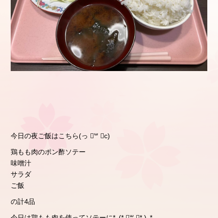
今日の夜ご飯はこちら(っ ॑꒳ ॑c)
鶏もも肉のポン酢ソテー
味噌汁
サラダ
ご飯
の計4品
今日は鶏もも肉を使ってソテーに*⸜(* ॑꒳ ॑* )⸝*