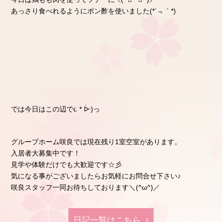
あっさり食べれるようにポン酢を使いました(*´﹃｀*)
では今日はこの辺で૮ * ᐕ)っ
グループホーム咲良では現在残り1室空室があります。
入居者大募集中です！
見学や体験だけでも大歓迎です☆彡
気になる事がございましたらお気軽にお問合せ下さい♪
咲良スタッフ一同お待ちしております＼(^ω^)／
日記⼀覧はこちら