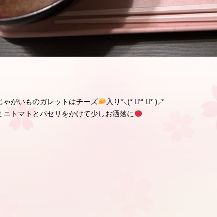
じゃがいものガレットはチーズ
入り*⸜(* ॑꒳ ॑* )⸝*
ミニトマトとパセリをかけて少しお洒落に