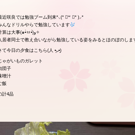
最近咲良では勉強ブーム到来*⸜(* ॑꒳ ॑* )⸝*
みんなドリルやらで勉強しています
計算は大事(๑•̀ㅂ•́)و✧
入居者同士で教え合いながら勉強している姿をみるとほのぼのしま
さて今日の夕食はこちら(人 •͈ᴗ•͈)
じゃがいものガレット
肉団子
味噌汁
ご飯
の計4品