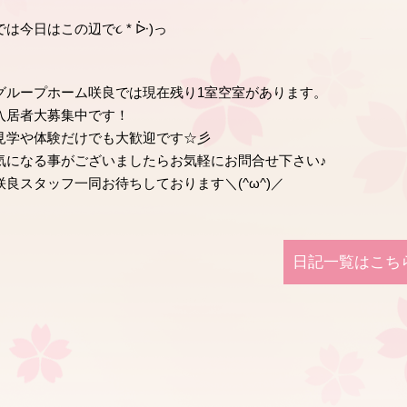
では今日はこの辺で૮ * ᐕ)っ
グループホーム咲良では現在残り1室空室があります。
入居者大募集中です！
見学や体験だけでも大歓迎です☆彡
気になる事がございましたらお気軽にお問合せ下さい♪
咲良スタッフ一同お待ちしております＼(^ω^)／
日記⼀覧はこち