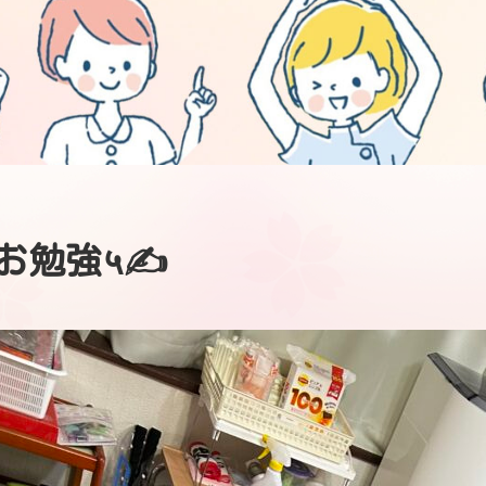
お勉強५✍