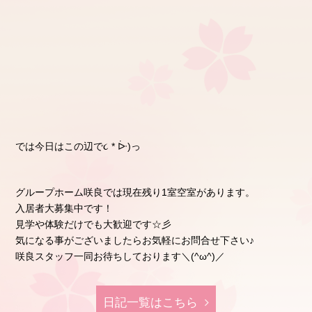
では今日はこの辺で૮ * ᐕ)っ
グループホーム咲良では現在残り1室空室があります。
入居者大募集中です！
見学や体験だけでも大歓迎です☆彡
気になる事がございましたらお気軽にお問合せ下さい♪
咲良スタッフ一同お待ちしております＼(^ω^)／
日記⼀覧はこちら