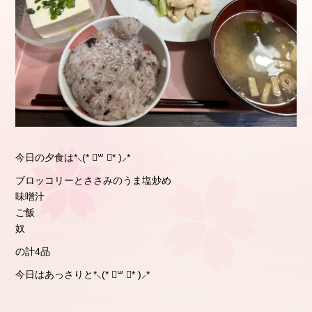
今日の夕食は*⸜(* ॑꒳ ॑* )⸝*
ブロッコリーとささみのうま塩炒め
味噌汁
ご飯
奴
の計4品
今日はあっさりと*⸜(* ॑꒳ ॑* )⸝*