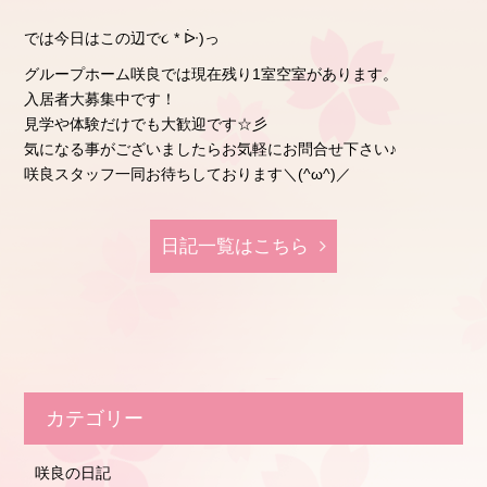
では今日はこの辺で૮ * ᐕ)っ
グループホーム咲良では現在残り1室空室があります。
入居者大募集中です！
見学や体験だけでも大歓迎です☆彡
気になる事がございましたらお気軽にお問合せ下さい♪
咲良スタッフ一同お待ちしております＼(^ω^)／
日記⼀覧はこちら
カテゴリー
咲良の日記