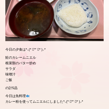
今日の夕食は*⸜(* ॑꒳ ॑* )⸝*
鮭のカレームニエル
根菜類のバター炒め
サラダ
味噌汁
ご飯
の計5品
今日は魚料理
カレー粉を使ってムニエルにしました*⸜(* ॑꒳ ॑* )⸝*