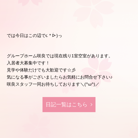
では今日はこの辺で૮ * ᐕ)っ
グループホーム咲良では現在残り1室空室があります。
入居者大募集中です！
見学や体験だけでも大歓迎です☆彡
気になる事がございましたらお気軽にお問合せ下さい♪
咲良スタッフ一同お待ちしております＼(^ω^)／
日記⼀覧はこちら