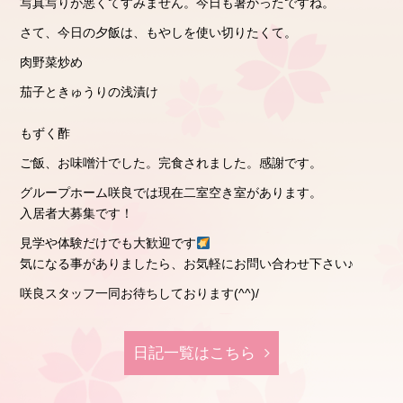
写真写りが悪くてすみません。今日も暑かったですね。
さて、今日の夕飯は、もやしを使い切りたくて。
肉野菜炒め
茄子ときゅうりの浅漬け
もずく酢
ご飯、お味噌汁でした。完食されました。感謝です。
グループホーム咲良では現在二室空き室があります。
入居者大募集です！
見学や体験だけでも大歓迎です
気になる事がありましたら、お気軽にお問い合わせ下さい♪
咲良スタッフ一同お待ちしております(^^)/
日記⼀覧はこちら