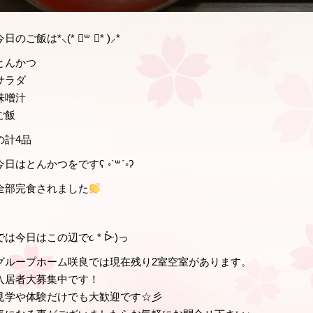
今日のご飯は*⸜(* ॑꒳ ॑* )⸝*
とんかつ
サラダ
味噌汁
ご飯
の計4品
今日はとんかつをですʕ ◦`꒳´◦ʔ
全部完食されました
では今日はこの辺で૮ * ᐕ)っ
グループホーム咲良では現在残り2室空室があります。
入居者大募集中です！
見学や体験だけでも大歓迎です☆彡