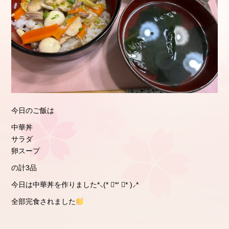
今日のご飯は
中華丼
サラダ
卵スープ
の計3品
今日は中華丼を作りました*⸜(* ॑꒳ ॑* )⸝*
全部完食されました