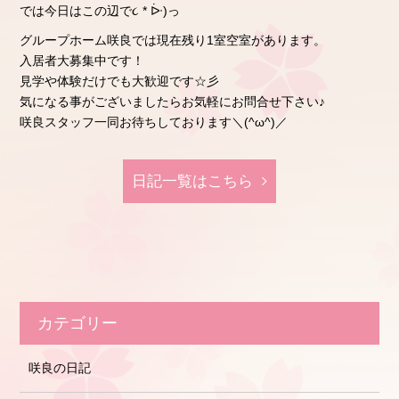
では今日はこの辺で૮ * ᐕ)っ
グループホーム咲良では現在残り1室空室があります。
入居者大募集中です！
見学や体験だけでも大歓迎です☆彡
気になる事がございましたらお気軽にお問合せ下さい♪
咲良スタッフ一同お待ちしております＼(^ω^)／
日記⼀覧はこちら
カテゴリー
咲良の日記