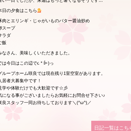
暑い一日でしたが、来週はもっと暑くなるそうです…
本日の夕食はこちら
豚肉とエリンギ・じゃがいものバター醤油炒め
卵スープ
サラダ
ご飯
みなさん、美味しくいただきました。
では今日はこの辺で૮ * ᐕ)っ
グループホーム咲良では現在残り1室空室があります。
入居者大募集中です！
見学や体験だけでも大歓迎です☆彡
気になる事がございましたらお気軽にお問合せ下さい♪
咲良スタッフ一同お待ちしております＼(^ω^)／
日記⼀覧はこち